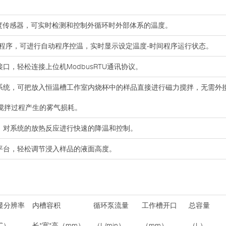
0温度传感器，可实时检测和控制外循环时外部体系的温度。
控制程序，可进行自动程序控温，实时显示设定温度-时间程序运行状态。
通讯接口，轻松连接上位机ModbusRTU通讯协议。
拌系统，可把放入恒温槽工作室内烧杯中的样品直接进行磁力搅拌，无需外
搅拌过程产生的雾气损耗。
管，对系统的放热反应进行快速的降温和控制。
物平台，轻松调节浸入样品的液面高度。
显分辨率
内槽容积
循环泵流量
工作槽开口
总容量
℃）
长*宽*高（mm）
（L/min）
（mm）
（L）