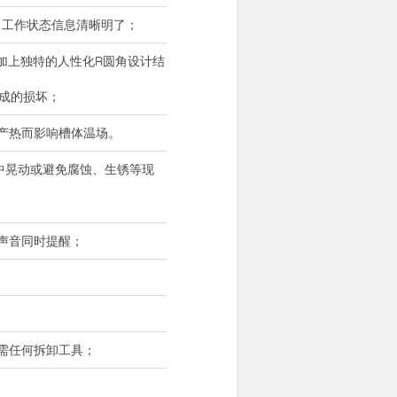
能、工作状态信息清晰明了；
，加上独特的人性化R圆角设计结
成的损坏；
身产热而影响槽体温场。
用中晃动或避免腐蚀、生锈等现
声音同时提醒；
需任何拆卸工具；