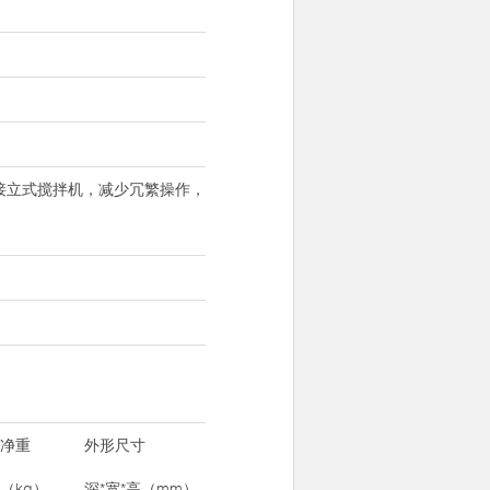
接立式搅拌机，减少冗繁操作，
净重
外形尺寸
（kg）
深*宽*高（mm）