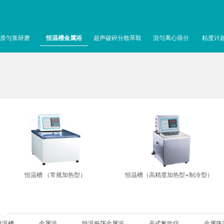
质匀浆研磨
恒温槽金属浴
超声破碎分散萃取
混匀离心筛分
粘度计
恒温槽 （常规加热型）
恒温槽（高精度加热型+制冷型）
恒温槽
金属浴
恒温振荡金属浴
干式氮吹仪
金属珠