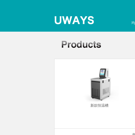
均
你金属浴
新款恒温槽