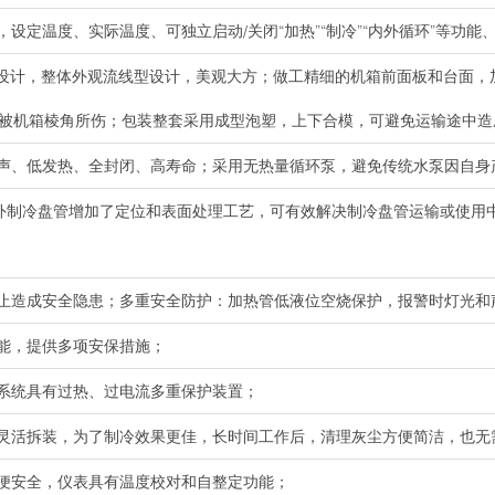
示，设定温度、实际温度、可独立启动/关闭“加热”“制冷”“内外循环”等功
具化设计，整体外观流线型设计，美观大方；做工精细的机箱前面板和台面
间被机箱棱角所伤；包装整套采用成型泡塑，上下合模，可避免运输途中造
低噪声、低发热、全封闭、高寿命；采用无热量循环泵，避免传统水泵因自
，另外制冷盘管增加了定位和表面处理工艺，可有效解决制冷盘管运输或使
以防止造成安全隐患；多重安全防护：加热管低液位空烧保护，报警时灯光和
功能，提供多项安保措施；
冷系统具有过热、过电流多重保护装置；
板可灵活拆装，为了制冷效果更佳，长时间工作后，清理灰尘方便简洁，也无
方便安全，仪表具有温度校对和自整定功能；