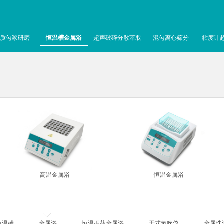
质匀浆研磨
恒温槽金属浴
超声破碎分散萃取
混匀离心筛分
粘度计
高温金属浴
恒温金属浴
恒温槽
金属浴
恒温振荡金属浴
干式氮吹仪
金属珠