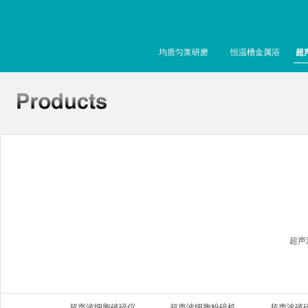
均质匀浆研磨
恒温槽金属浴
超
超声
超声波细胞破碎仪
超声波细胞粉碎机
超声波破