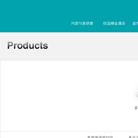
均质匀浆研磨
恒温槽金属浴
超
多
多管漩涡混匀仪
多点