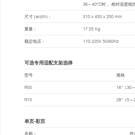
36～40°C时， 相对湿度线
尺寸 (w/d/h)：
310 x 450 x 200 mm
重量：
17.05 Kg
额定电压：
110-220V 50/60Hz
可选专用适配支架选择
型号
规格
R50
16*（30
R15
28*（5～
单页-彩页
名称：
作