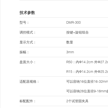
技术参数
型号：
DMR-300
调控模式：
按键+旋钮组合
显示方式：
数显
振幅：
3mm
盘面大小：
R50：内Φ14.2cm 外Φ27.2
R15：内Φ14.2cm 外Φ25.2
适配器规格：
可以容纳16位直径16-32mm
可以容纳28位直径9-18mm的
标配配件：
2个试管固夹具