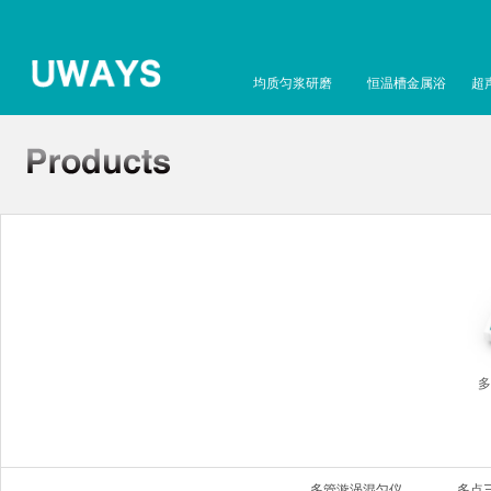
均质匀浆研磨
恒温槽金属浴
超
多
多管漩涡混匀仪
多点