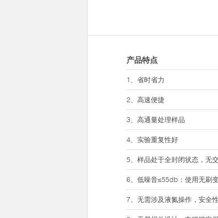
产品特点
1、省时省力
2、高速便捷
3、高通量处理样品
4、实验重复性好
5、样品处于全封闭状态，无
6、低噪音≤55db：使用无刷
7、无需涉及液氮操作，安全