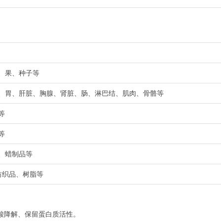
花、果、种子等
肺、胃、肝脏、胸腺、肾脏、肠、淋巴结、肌肉、骨骼等
等
等
岩、蜡制品等
、纺织品、树脂等
酸降解、保留蛋白质活性。