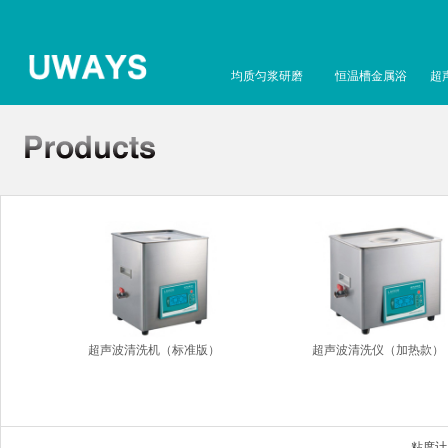
均质匀浆研磨
恒温槽金属浴
超
超声波清洗机（标准版）
超声波清洗仪（加热款）
粘度计