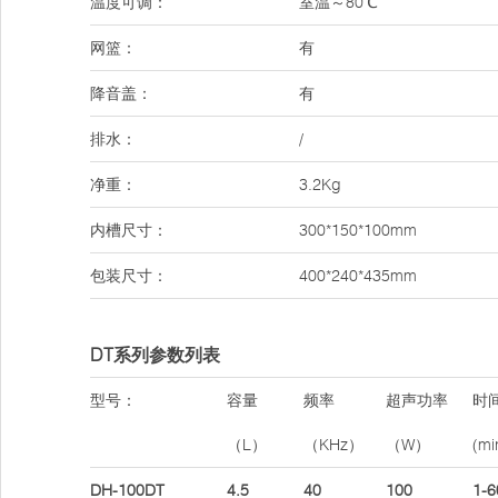
温度可调：
室温～80℃
网篮：
有
降音盖：
有
排水：
/
净重：
3.2Kg
内槽尺寸：
300*150*100mm
包装尺寸：
400*240*435mm
DT系列参数列表
型号：
容量
频率
超声功率
时
（L）
（KHz）
（W）
(mi
DH-100DT
4.5
40
100
1-6