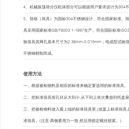
4、机械振荡筛分仪机体部分可以根据用户要求设计为304
5、筛格（筛具）为国标304不锈钢设计，符合国家标准
具采用国家标准GB/T6003.1-1997生产。符合国际标准I
验筛具其网孔基本尺寸为2.36mm-0.015mm；电成型试验
不锈钢精制而成。
使用方法
一、根据被检物料及相应的标准来确定要选用的标准筛具。
二、把标准筛具按孔径从大到小,从下到上依次叠放到托盘座
三、把被检物料放入最上端的标准筛具里,(或盖上标准筛具
准筛具。(注意:两侧要用力一致,然后用锁定螺丝锁紧。)