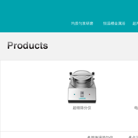
均质匀浆研磨
恒温槽金属浴
超
超细筛分仪
电
多管漩涡混匀仪
多点