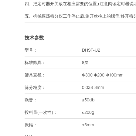
四、把定时器开关放在相应需要的位置,(注意阅读定时器说
五、机械振荡筛分仪工作停止后,旋开丝柱上的螺母,移开筛
技术参数
型号：
DHSF-U2
标准筛具：
8层
筛具直径：
Φ300 Φ200 Φ100mm
筛分粒度：
0.038-3mm
噪音：
≤50db
投料量(一次性)：
≤200g
振幅：
≤5mm