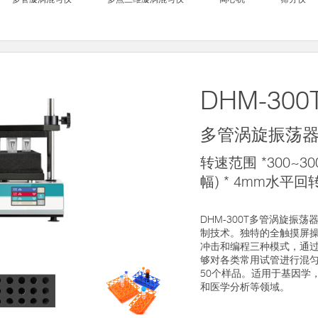
DHM-300
多管涡旋振荡
转速范围 *300~3
幅) * 4mm水平回
DHM-300T多管涡旋振
制技术。独特的全触摸屏
冲击和编程三种模式，通
够对各类常用试管进行混
50个样品。适用于基因学
和医学分析等领域。