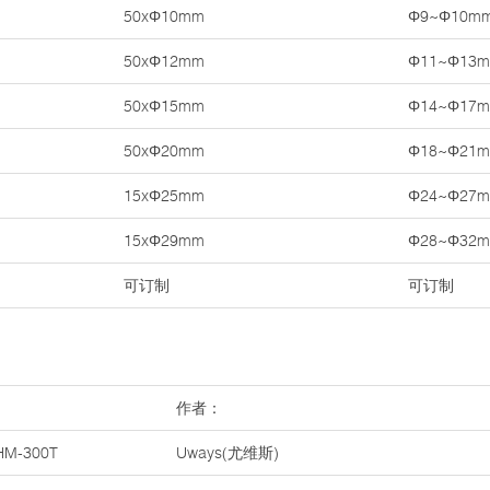
50xΦ10mm
Φ9~Φ10m
50xΦ12mm
Φ11~Φ13
50xΦ15mm
Φ14~Φ17
50xΦ20mm
Φ18~Φ21
15xΦ25mm
Φ24~Φ27
15xΦ29mm
Φ28~Φ32
可订制
可订制
作者：
M-300T
Uways(尤维斯)