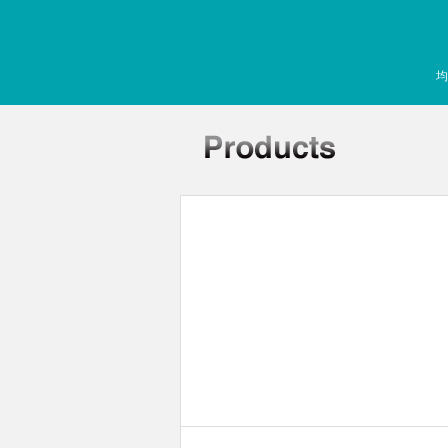
均
孔板离心机