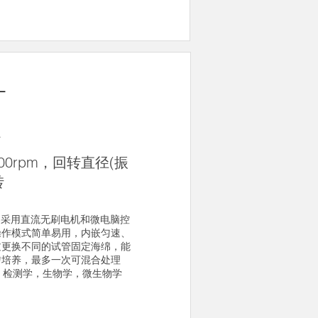
T
器
000rpm，回转直径(振
转
荡器采用直流无刷电机和微电脑控
操作模式简单易用，内嵌匀速、
过更换不同的试管固定海绵，能
匀培养，最多一次可混合处理
，检测学，生物学，微生物学