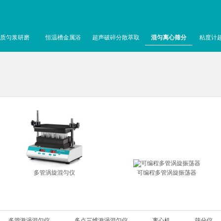
质匀浆研磨
恒温槽金属浴
超声破碎分散萃取
混匀离心筛分
粘度计
多管涡旋混匀仪
可编程多管涡旋振荡器
多管漩涡混匀仪
多点三维漩涡混匀仪
离心机
筛分仪